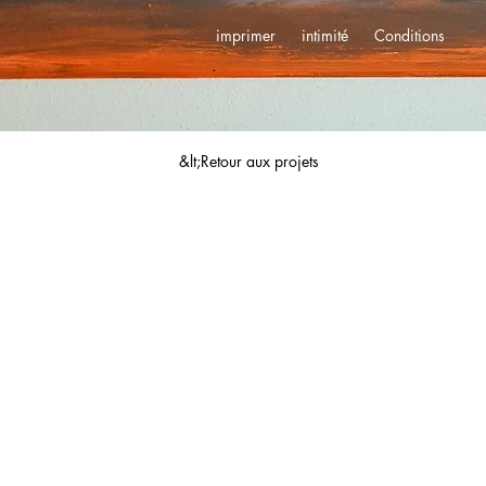
imprimer
intimité
Conditions
&lt;Retour aux projets
© 2023 artiste de la ville. Réalisé avec
Wix.com