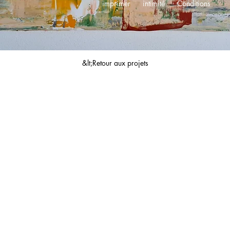
imprimer
intimité
Conditions
&lt;Retour aux projets
© 2023 artiste de la ville. Réalisé avec
Wix.com